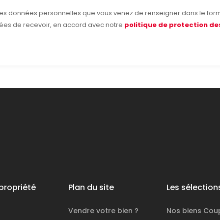
 les données personnelles que vous venez de renseigner dans le form
ées de recevoir, en accord avec notre
politique de protection d
propriété
Plan du site
Les sélection
Vendre votre bien ?
Nos biens
Cou