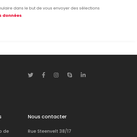
ulaire dans le but de vous envoyer des sélections
es données
.
s
Nous contacter
p de
Rue Steenvelt 38/17